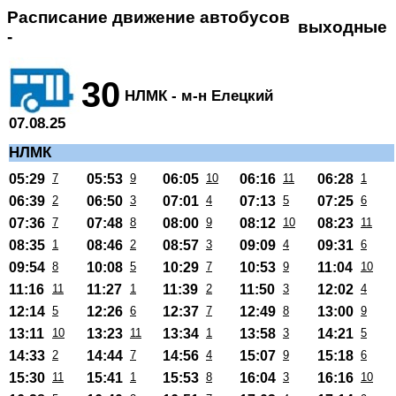
Расписание движение автобусов
выходные
-
30
НЛМК - м-н Елецкий
07.08.25
НЛМК
05:29
7
05:53
9
06:05
10
06:16
11
06:28
1
06:39
2
06:50
3
07:01
4
07:13
5
07:25
6
07:36
7
07:48
8
08:00
9
08:12
10
08:23
11
08:35
1
08:46
2
08:57
3
09:09
4
09:31
6
09:54
8
10:08
5
10:29
7
10:53
9
11:04
10
11:16
11
11:27
1
11:39
2
11:50
3
12:02
4
12:14
5
12:26
6
12:37
7
12:49
8
13:00
9
13:11
10
13:23
11
13:34
1
13:58
3
14:21
5
14:33
2
14:44
7
14:56
4
15:07
9
15:18
6
15:30
11
15:41
1
15:53
8
16:04
3
16:16
10