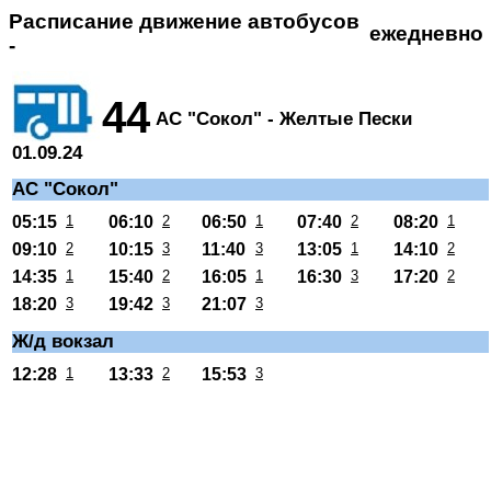
Расписание движение автобусов
ежедневно
-
44
АС "Сокол" - Желтые Пески
01.09.24
АС "Сокол"
05:15
1
06:10
2
06:50
1
07:40
2
08:20
1
09:10
2
10:15
3
11:40
3
13:05
1
14:10
2
14:35
1
15:40
2
16:05
1
16:30
3
17:20
2
18:20
3
19:42
3
21:07
3
Ж/д вокзал
12:28
1
13:33
2
15:53
3