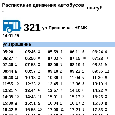
Расписание движение автобусов
пн-суб
-
321
ул.Пришвина - НЛМК
14.01.25
ул.Пришвина
05:20
1
05:46
3
05:59
4
06:11
5
06:24
6
06:37
7
06:50
8
07:02
9
07:15
10
07:28
11
07:40
1
07:53
2
08:06
3
08:19
4
08:31
5
08:44
6
08:57
7
09:10
8
09:22
9
09:35
10
09:48
11
10:13
2
10:39
4
11:04
6
11:30
8
11:55
10
12:33
2
12:45
1
13:06
3
13:19
4
13:31
5
13:44
6
13:57
7
14:10
8
14:22
9
14:35
10
14:48
11
15:01
1
15:13
2
15:26
3
15:39
4
15:51
5
16:04
6
16:17
7
16:30
8
16:42
9
16:55
10
17:08
11
17:21
1
17:33
2