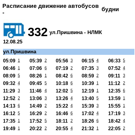
Расписание движение автобусов
будни
-
332
ул.Пришвина - НЛМК
12.08.25
ул.Пришвина
05:09
1
05:39
2
05:56
3
06:15
4
06:33
5
06:46
1
07:06
6
07:19
2
07:35
3
07:52
4
08:09
5
08:26
1
08:42
6
08:59
2
09:11
3
09:32
4
09:45
5
10:18
6
10:39
1
11:12
2
11:29
3
11:46
4
12:02
5
12:19
1
12:35
6
12:52
2
13:06
3
13:26
4
13:40
5
13:59
1
14:13
6
14:49
2
15:22
4
15:39
3
15:55
1
16:12
5
16:29
2
16:46
6
17:02
4
17:19
3
17:35
1
17:52
5
18:11
2
18:26
6
18:42
4
19:49
1
20:22
2
20:55
4
21:32
1
22:05
2