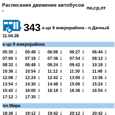
Расписание движение автобусов
пн,ср,пт
-
343
к-цо 9 микрорайона - п.Дачный
11.04.26
к-цо 9 микрорайона
05:30
1
05:48
2
06:06
3
06:27
4
06:44
5
07:00
6
07:18
7
07:36
1
07:54
2
08:12
3
08:32
4
08:48
5
09:24
7
09:42
6
10:18
1
10:36
2
10:54
3
11:12
4
11:30
5
11:48
6
12:06
7
12:24
1
12:42
2
13:00
3
13:36
5
13:54
4
14:30
1
14:48
6
15:06
3
15:24
7
15:42
2
16:00
4
16:18
5
16:36
1
16:54
6
17:12
3
17:30
7
пл.Мира
18:36
1
19:12
3
19:42
1
20:12
3
20:42
1