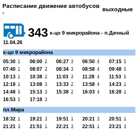
Расписание движение автобусов
выходные
-
343
к-цо 9 микрорайона - п.Дачный
11.04.26
к-цо 9 микрорайона
05:30
1
06:00
2
06:27
3
06:50
4
07:15
5
07:40
1
08:07
2
08:34
3
08:58
4
09:48
5
10:13
1
10:38
2
11:03
3
11:28
4
11:53
5
12:18
1
13:08
3
13:33
2
13:58
4
14:23
1
14:48
5
15:13
3
15:38
2
16:03
4
16:28
1
16:53
5
17:18
3
пл.Мира
18:32
1
19:21
3
19:51
1
20:21
3
20:51
1
21:21
3
21:51
1
22:21
3
22:51
1
23:21
3