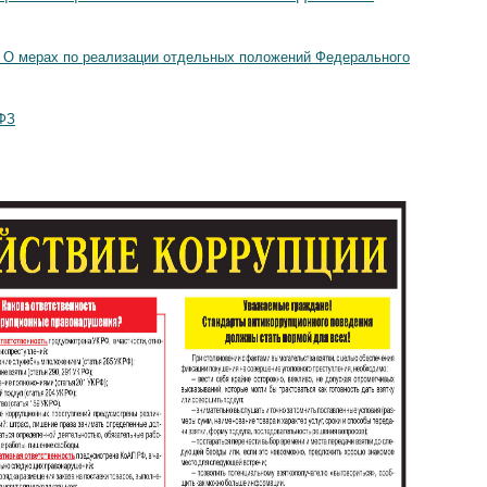
09 О мерах по реализации отдельных положений Федерального
-ФЗ